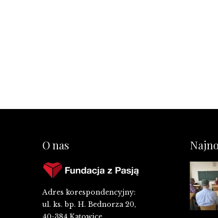
O nas
Najno
Adres korespondencyjny:
ul. ks. bp. H. Bednorza 20,
40-384 Katowice