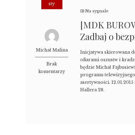
sty
Na sygnale
[MDK BUROWIE
Zadbaj o bez
Michał Malina
Inicjatywa skierowana do 
ofiarami oszustw i kra
Brak
będzie Michał Fajbusiewi
komentarzy
programu telewizyjnego 
asertywności. 12.01.201
Hallera 28.