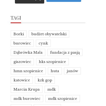
TAGI
Borki
budżet obywatelski
burowiec
cynk
Dąbrówka Mała
fundacja z pasją
giszowiec
hks szopienice
hmn szopienice
huta
janów
katowice
kzk gop
Marcin Krupa
mdk
mdk burowiec
mdk szopienice