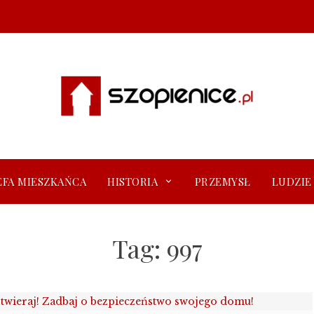
EFA MIESZKAŃCA
HISTORIA
PRZEMYSŁ
LUDZIE
Tag:
997