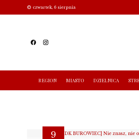
Skip
czwartek, 6 sierpnia
to
content
REGION
MIASTO
DZIELNICA
STR
9