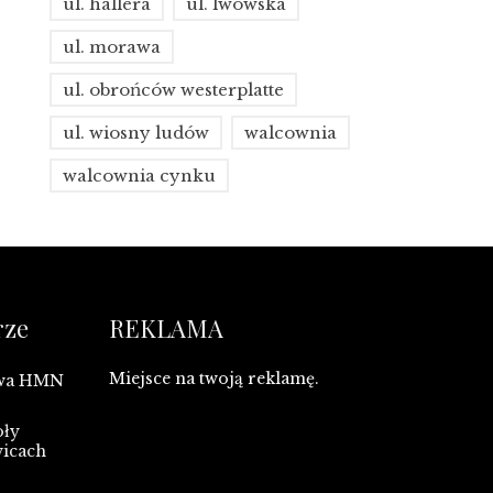
ul. hallera
ul. lwowska
ul. morawa
ul. obrońców westerplatte
ul. wiosny ludów
walcownia
walcownia cynku
rze
REKLAMA
Miejsce na twoją reklamę.
owa HMN
oły
wicach