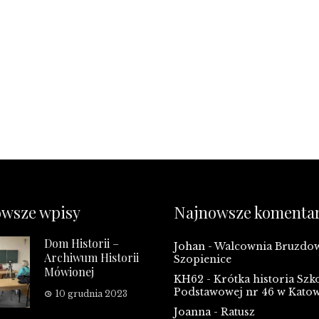
wsze wpisy
Najnowsze komenta
Dom Historii –
Johan
-
Walcownia Bruzd
Archiwum Historii
Szopienice
Mówionej
KH62
-
Krótka historia Szk
Podstawowej nr 46 w Kato
10 grudnia 2023
Joanna
-
Ratusz