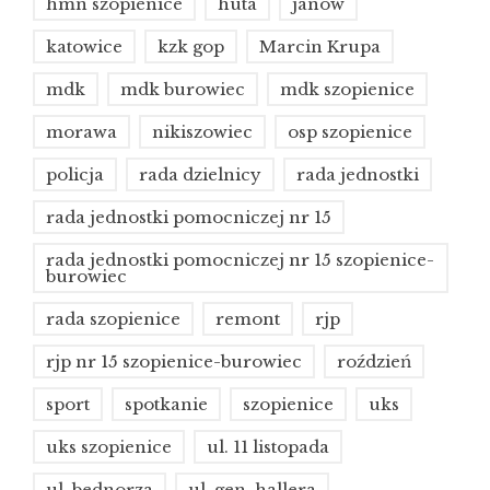
hmn szopienice
huta
janów
katowice
kzk gop
Marcin Krupa
mdk
mdk burowiec
mdk szopienice
morawa
nikiszowiec
osp szopienice
policja
rada dzielnicy
rada jednostki
rada jednostki pomocniczej nr 15
rada jednostki pomocniczej nr 15 szopienice-
burowiec
rada szopienice
remont
rjp
rjp nr 15 szopienice-burowiec
roździeń
sport
spotkanie
szopienice
uks
uks szopienice
ul. 11 listopada
ul. bednorza
ul. gen. hallera