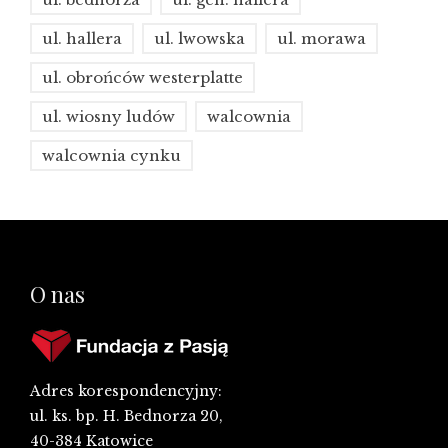
ul. hallera
ul. lwowska
ul. morawa
ul. obrońców westerplatte
ul. wiosny ludów
walcownia
walcownia cynku
O nas
Adres korespondencyjny:
ul. ks. bp. H. Bednorza 20,
40-384 Katowice