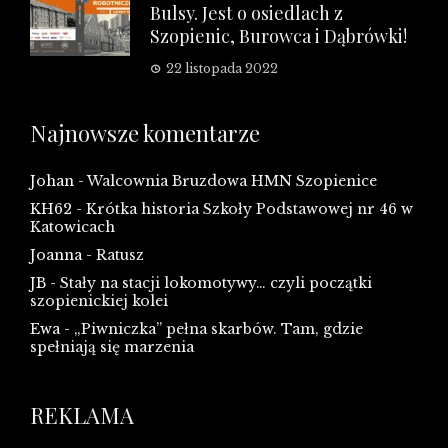
Bulsy. Jest o osiedlach z
Szopienic, Burowca i Dąbrówki!
22 listopada 2022
Najnowsze komentarze
Johan
-
Walcownia Bruzdowa HMN Szopienice
KH62
-
Krótka historia Szkoły Podstawowej nr 46 w
Katowicach
Joanna
-
Ratusz
JB
-
Stały na stacji lokomotywy… czyli początki
szopienickiej kolei
Ewa
-
„Piwniczka” pełna skarbów. Tam, gdzie
spełniają się marzenia
REKLAMA