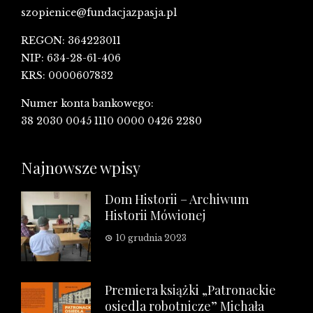
szopienice@fundacjazpasja.pl
REGON: 364223011
NIP: 634-28-61-406
KRS: 0000607832
Numer konta bankowego:
38 2030 0045 1110 0000 0426 2280
Najnowsze wpisy
Dom Historii – Archiwum
Historii Mówionej
10 grudnia 2023
Premiera książki „Patronackie
osiedla robotnicze” Michała