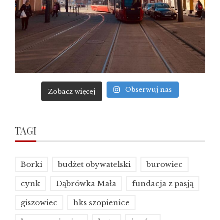
Obserwuj nas
Zobacz więcej
TAGI
Borki
budżet obywatelski
burowiec
cynk
Dąbrówka Mała
fundacja z pasją
giszowiec
hks szopienice