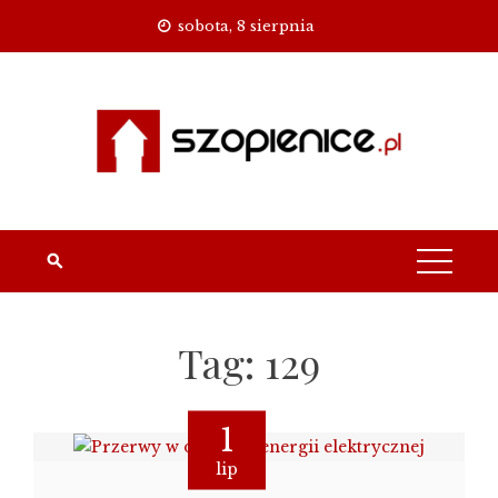
Skip
sobota, 8 sierpnia
to
content
Tag:
129
1
lip