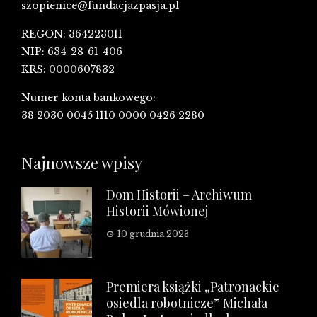
szopienice@fundacjazpasja.pl
REGON: 364223011
NIP: 634-28-61-406
KRS: 0000607832
Numer konta bankowego:
38 2030 0045 1110 0000 0426 2280
Najnowsze wpisy
Dom Historii – Archiwum
Historii Mówionej
10 grudnia 2023
Premiera książki „Patronackie
osiedla robotnicze” Michała