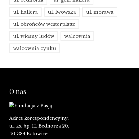
ul. hallera
ul. lwowska
ul. morawa
ul. obrońców westerplatte
ul. wiosny ludów
walcownia
walcownia cynku
O nas
Adres korespondencyjny:
ul. ks. bp. H. Bednorza 20,
40-384 Katowice