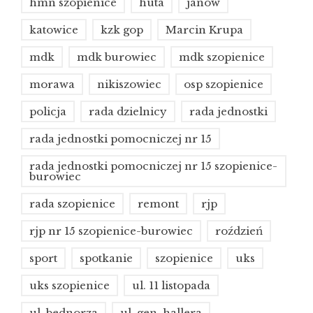
hmn szopienice
huta
janów
katowice
kzk gop
Marcin Krupa
mdk
mdk burowiec
mdk szopienice
morawa
nikiszowiec
osp szopienice
policja
rada dzielnicy
rada jednostki
rada jednostki pomocniczej nr 15
rada jednostki pomocniczej nr 15 szopienice-
burowiec
rada szopienice
remont
rjp
rjp nr 15 szopienice-burowiec
roździeń
sport
spotkanie
szopienice
uks
uks szopienice
ul. 11 listopada
ul. bednorza
ul. gen. hallera