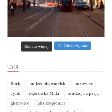
Obserwuj nas
Zobacz więcej
TAGI
Borki
budżet obywatelski
burowiec
cynk
Dąbrówka Mała
fundacja z pasją
giszowiec
hks szopienice