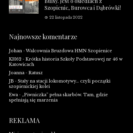
Bulsy. Jest o osiedlach z
Szopienic, Burowca i Dąbrówki!
22 listopada 2022
Najnowsze komentarze
Johan
-
Walcownia Bruzdowa HMN Szopienice
KH62
-
Krótka historia Szkoły Podstawowej nr 46 w
Katowicach
Joanna
-
Ratusz
JB
-
Stały na stacji lokomotywy… czyli początki
szopienickiej kolei
Ewa
-
„Piwniczka” pełna skarbów. Tam, gdzie
spełniają się marzenia
REKLAMA